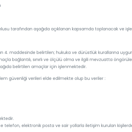
m
 sorumlusu tarafından aşağıda açıklanan kapsamda toplanacak ve işle
’nun 4. maddesinde belirtilen; hukuka ve dürüstlük kurallarına uygu
açla bağlantılı, sınırlı ve ölçülü olma ve ilgili mevzuatta öngörüle
ğıda belirtilen amaçlar için işlenmektedir.
şlem güvenliği verileri
elde edilmekte olup bu veriler :
ktedir.
zce telefon, elektronik posta ve sair yollarla iletişim kurulan kişiler