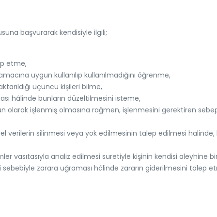
una başvurarak kendisiyle ilgili;
lep etme,
n amacına uygun kullanılıp kullanılmadığını öğrenme,
aktarıldığı üçüncü kişileri bilme,
lması hâlinde bunların düzeltilmesini isteme,
n olarak işlenmiş olmasına rağmen, işlenmesini gerektiren sebeple
şisel verilerin silinmesi veya yok edilmesinin talep edilmesi halind
er vasıtasıyla analiz edilmesi suretiyle kişinin kendisi aleyhine 
esi sebebiyle zarara uğraması hâlinde zararın giderilmesini talep e