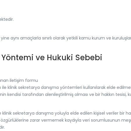
ktedir.
er yine aynı amaçlarla sınırlı olarak yetkili kamu kurum ve kuruluş
a Yöntemi ve Hukuki Sebebi
nan iletişim formu
rı ile klinik sekretarya danışma yöntemleri kullanılarak elde edilme
işinin kendisi tarafından alenileştirilmiş olması ve bir hakkın tesisi
e klinik sekretarya danışma yoluyla elde edilen kişisel veriler bir h
 ve özgürlüklerine zarar vermemek kaydıyla veri sorumlusunun meşr
ir.