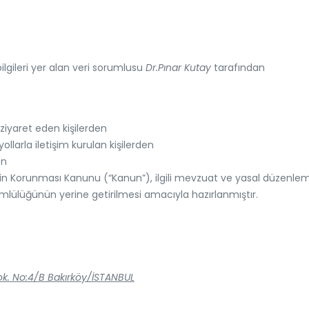
lgileri yer alan veri sorumlusu
Dr.Pınar Kutay
tarafından
 ziyaret eden kişilerden
ollarla iletişim kurulan kişilerden
en
Verilerin Korunması Kanunu (“Kanun”), ilgili mevzuat ve yasal düze
ümlülüğünün yerine getirilmesi amacıyla hazırlanmıştır.
k. No:4/B Bakırköy/İSTANBUL