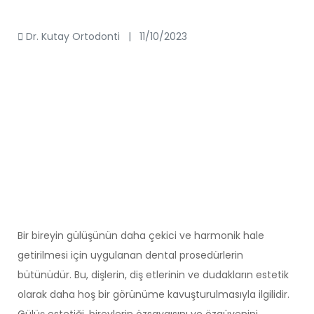
Dr. Kutay Ortodonti |
11/10/2023
Bir bireyin gülüşünün daha çekici ve harmonik hale
getirilmesi için uygulanan dental prosedürlerin
bütünüdür. Bu, dişlerin, diş etlerinin ve dudakların estetik
olarak daha hoş bir görünüme kavuşturulmasıyla ilgilidir.
Gülüş estetiği
, bireylerin özsaygısını ve özgüvenini